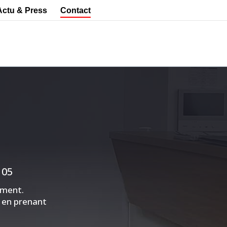
Actu & Press
Contact
 05
ement.
, en prenant