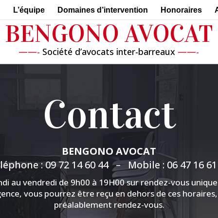
n
L’équipe
Domaines d’intervention
Honoraires
BENGONO AVOCAT
BENGONO AVOCAT
——-
Société d’avocats inter-barreaux
——-
——-
Société d’avocats inter-barreaux
——-
Contact
BENGONO AVOCAT
léphone :
09 72 14 60 44
– Mobile :
06 47 16 61
ndi au vendredi de 9h00 à 19H00 sur rendez-vous uniqu
gence, vous pourrez être reçu en dehors de ces horaires
préalablement rendez-vous.